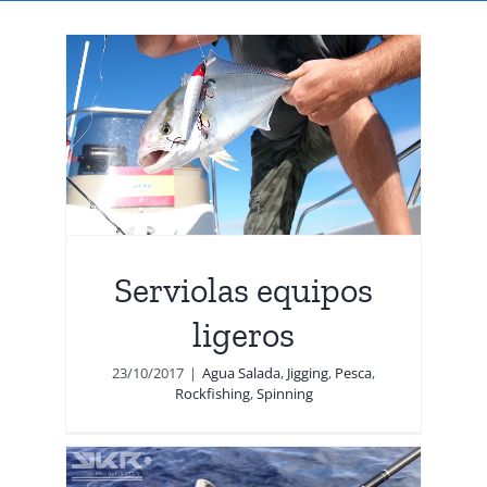
s
ng
Serviolas equipos
ligeros
23/10/2017
|
Agua Salada
,
Jigging
,
Pesca
,
Rockfishing
,
Spinning