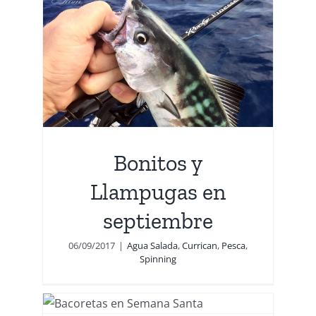
as
ng
Bonitos y
Llampugas en
septiembre
06/09/2017
|
Agua Salada
,
Currican
,
Pesca
,
Spinning
na