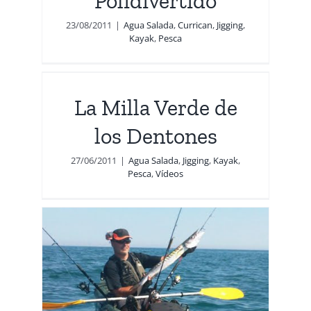
Polidivertido
23/08/2011
|
Agua Salada
,
Currican
,
Jigging
,
Kayak
,
Pesca
os
La Milla Verde de
eos
los Dentones
27/06/2011
|
Agua Salada
,
Jigging
,
Kayak
,
Pesca
,
Vídeos
de