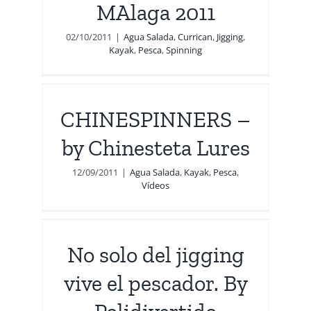
MAlaga 2011
02/10/2011
|
Agua Salada
,
Currican
,
Jigging
,
Kayak
,
Pesca
,
Spinning
 by
CHINESPINNERS –
by Chinesteta Lures
12/09/2011
|
Agua Salada
,
Kayak
,
Pesca
,
Vídeos
ive
No solo del jigging
esca
vive el pescador. By