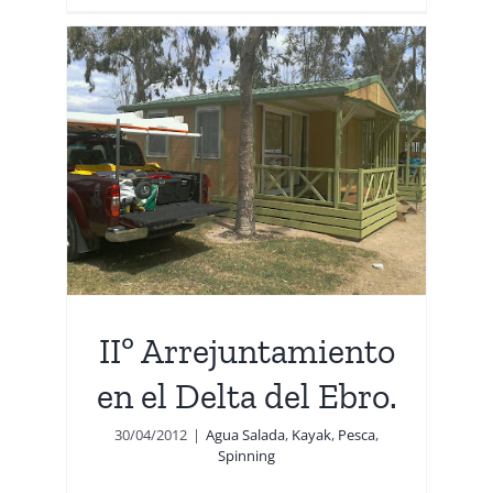
 en
g
IIº Arrejuntamiento
en el Delta del Ebro.
30/04/2012
|
Agua Salada
,
Kayak
,
Pesca
,
Spinning