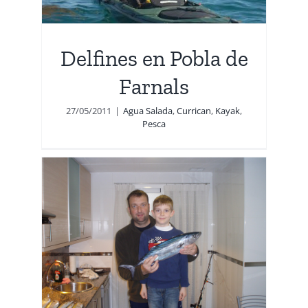
a
Delfines en Pobla de
Farnals
27/05/2011
|
Agua Salada
,
Currican
,
Kayak
,
Pesca
a