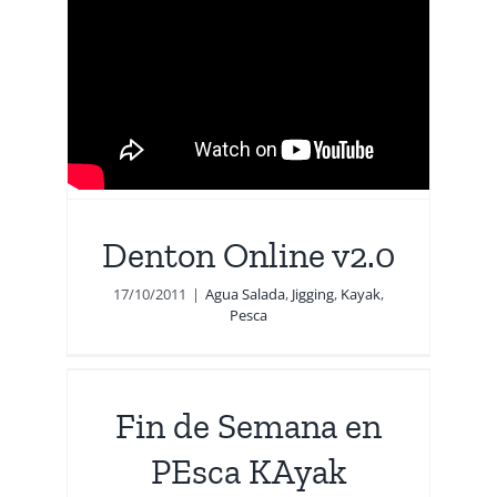
Denton Online v2.0
17/10/2011
|
Agua Salada
,
Jigging
,
Kayak
,
Pesca
n
ga
Fin de Semana en
esca
PEsca KAyak