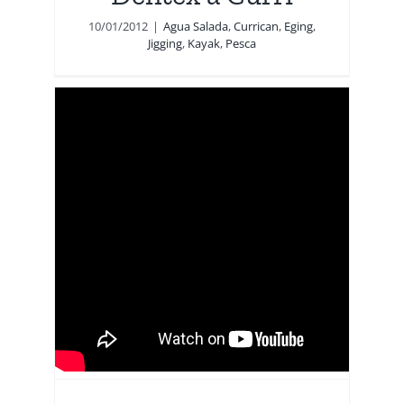
10/01/2012
|
Agua Salada
,
Currican
,
Eging
,
Jigging
,
Kayak
,
Pesca