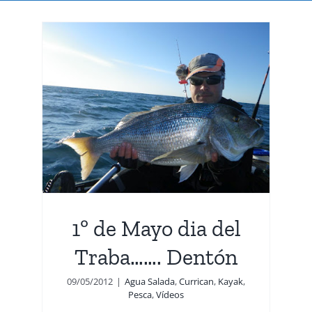
l
n
deos
1º de Mayo dia del
Traba……. Dentón
09/05/2012
|
Agua Salada
,
Currican
,
Kayak
,
Pesca
,
Vídeos